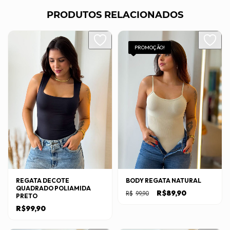
PRODUTOS RELACIONADOS
PROMOÇÃO!
REGATA DECOTE
BODY REGATA NATURAL
QUADRADO POLIAMIDA
O
O
R$
89,90
R$
99,90
PRETO
preço
preço
original
atual
R$
99,90
Este
era:
é:
R$99,90.
R$89,90.
produto
Este