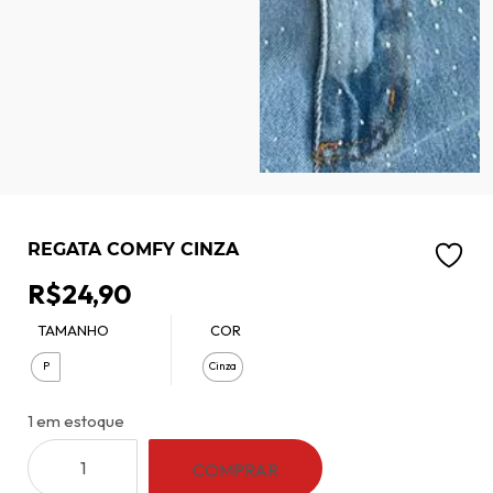
REGATA COMFY CINZA
R$
24,90
TAMANHO
COR
P
Cinza
1 em estoque
Regata
COMPRAR
Comfy