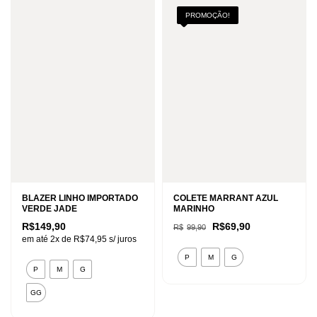
As
As
PROMOÇÃO!
opções
opções
podem
podem
ser
ser
escolhidas
escolhidas
na
na
página
página
do
do
produto
produto
BLAZER LINHO IMPORTADO
COLETE MARRANT AZUL
VERDE JADE
MARINHO
O
O
R$
149,90
R$
69,90
R$
99,90
preço
preço
em até 2x de
R$
74,95
s/ juros
original
atual
Este
era:
é:
P
M
G
Este
R$99,90.
R$69,90.
produto
P
M
G
produto
tem
GG
tem
várias
várias