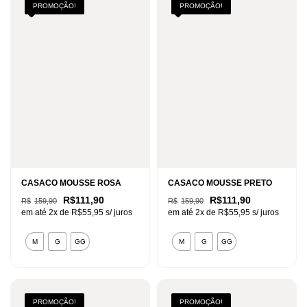
PROMOÇÃO!
PROMOÇÃO!
CASACO MOUSSE ROSA
CASACO MOUSSE PRETO
O
O
O
O
R$
111,90
R$
111,90
R$
159,90
R$
159,90
preço
preço
preço
preço
em até 2x de
R$
55,95
s/ juros
em até 2x de
R$
55,95
s/ juros
original
atual
original
atual
era:
é:
era:
é:
Este
Este
R$159,90.
R$111,90.
R$159,90.
R$111,90.
M
G
GG
M
G
GG
produto
produto
tem
tem
várias
várias
variantes.
variantes.
PROMOÇÃO!
PROMOÇÃO!