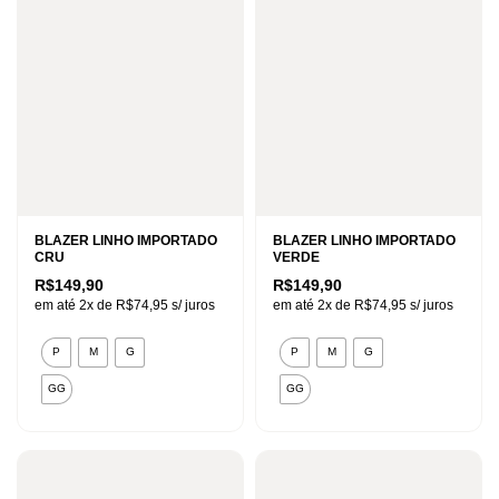
opções
opções
podem
podem
ser
ser
escolhidas
escolhidas
na
na
página
página
do
do
produto
produto
BLAZER LINHO IMPORTADO
BLAZER LINHO IMPORTADO
CRU
VERDE
R$
149,90
R$
149,90
em até 2x de
R$
74,95
s/ juros
em até 2x de
R$
74,95
s/ juros
Este
Este
P
M
G
P
M
G
produto
produto
GG
GG
tem
tem
várias
várias
variantes.
variantes.
As
As