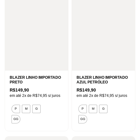
opções
opções
podem
podem
ser
ser
escolhidas
escolhidas
na
na
página
página
do
do
produto
produto
BLAZER LINHO IMPORTADO
BLAZER LINHO IMPORTADO
PRETO
AZUL PETRÓLEO
R$
149,90
R$
149,90
em até 2x de
R$
74,95
s/ juros
em até 2x de
R$
74,95
s/ juros
Este
Este
P
M
G
P
M
G
produto
produto
GG
GG
tem
tem
várias
várias
variantes.
variantes.