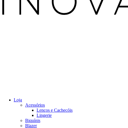
Loja
Acessórios
Lenços e Cachecóis
Lingerie
Biquínis
Blazer