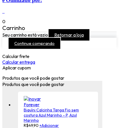
e Otimizado por:
_
0
Carrinho
Seu carrinho está vazio
Retornar a loja
Continue comprando
Calcular frete
Calcular entrega
Aplicar cupom
Produtos que você pode gostar
Produtos que você pode gostar
Biquíni Calcinha Tanga Fio sem
costura Azul Marinho - P, Azul
Marinho
R$
49,90
+
Adicionar