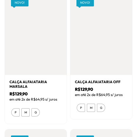
NOVO!
NOVO!
CALÇA ALFAIATARIA
CALÇA ALFAIATARIA OFF
MARSALA
R$
129,90
R$
129,90
em até 2x de
R$
64,95
s/ juros
em até 2x de
R$
64,95
s/ juros
Este
P
M
G
Este
produto
P
M
G
produto
tem
tem
várias
várias
variantes.