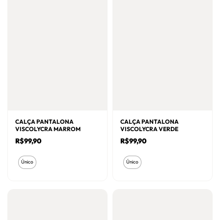
opções
podem
podem
ser
ser
escolhidas
escolhidas
na
na
página
página
do
do
produto
produto
CALÇA PANTALONA
CALÇA PANTALONA
VISCOLYCRA MARROM
VISCOLYCRA VERDE
R$
99,90
R$
99,90
Este
Este
Único
Único
produto
produto
tem
tem
várias
várias
variantes.
variantes.
As
As