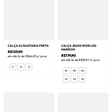
ser
ser
escolhidas
escolhidas
na
na
página
página
do
do
produto
produto
CALÇA ALFAIATARIA PRETA
CALÇA JEANS WIDE LEG
MARROM
R$
129,90
R$
179,90
em até 2x de
R$
64,95
s/ juros
em até 3x de
R$
59,97
s/ juros
Este
P
M
G
Este
produto
36
38
40
produto
tem
42
44
46
tem
várias
várias
variantes.
variantes.
As
As
opções
opções
podem
podem