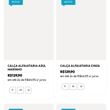
variantes.
NOVO!
NOVO!
As
As
opções
opções
podem
podem
ser
ser
escolhidas
escolhidas
na
na
página
página
do
do
produto
produto
CALÇA ALFAIATARIA AZUL
CALÇA ALFAIATARIA CINZA
MARINHO
R$
129,90
R$
129,90
em até 2x de
R$
64,95
s/ juros
em até 2x de
R$
64,95
s/ juros
Este
P
M
G
Este
produto
P
M
G
produto
tem
tem
várias
várias
variantes.