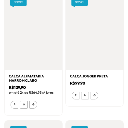
variantes.
NOVO!
NOVO!
As
As
opções
opções
podem
podem
ser
ser
escolhidas
escolhidas
na
na
página
página
do
do
produto
produto
CALÇA ALFAIATARIA
CALÇA JOGGER PRETA
MARROM CLARO
R$
99,90
R$
129,90
Este
em até 2x de
R$
64,95
s/ juros
P
M
G
produto
Este
P
M
G
tem
produto
várias
tem
variantes.
várias