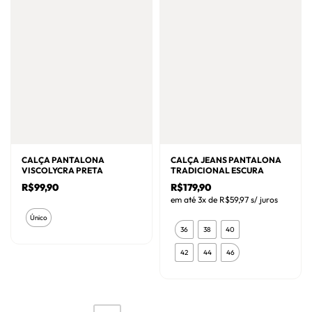
opções
opções
podem
podem
ser
ser
escolhidas
escolhidas
na
na
página
página
do
do
produto
produto
CALÇA PANTALONA
CALÇA JEANS PANTALONA
VISCOLYCRA PRETA
TRADICIONAL ESCURA
R$
99,90
R$
179,90
em até 3x de
R$
59,97
s/ juros
Este
Único
Este
produto
36
38
40
produto
tem
42
44
46
tem
várias
várias
variantes.
variantes.
As
As