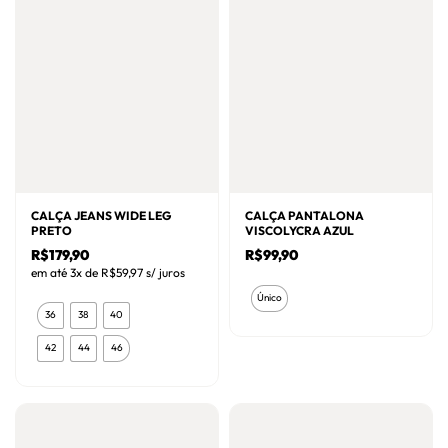
ser
ser
escolhidas
escolhidas
na
na
página
página
do
do
produto
produto
CALÇA JEANS WIDE LEG
CALÇA PANTALONA
PRETO
VISCOLYCRA AZUL
R$
179,90
R$
99,90
em até 3x de
R$
59,97
s/ juros
Este
Único
Este
produto
36
38
40
produto
tem
42
44
46
tem
várias
várias
variantes.
variantes.
As
As
opções