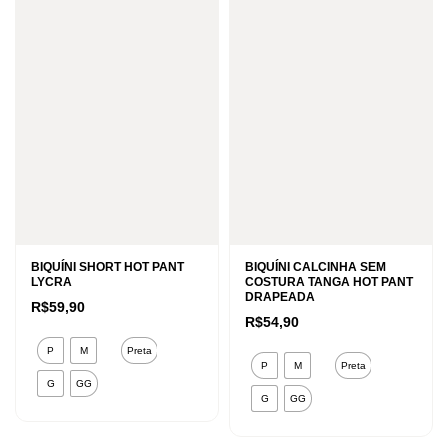
BIQUÍNI SHORT HOT PANT
BIQUÍNI CALCINHA SEM
LYCRA
COSTURA TANGA HOT PANT
DRAPEADA
R$
59,90
R$
54,90
Este
P
M
Preta
Este
produto
P
M
Preta
produto
G
GG
tem
G
GG
tem
várias
várias
variantes.