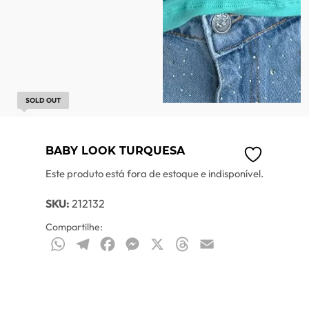
SOLD OUT
BABY LOOK TURQUESA
Este produto está fora de estoque e indisponível.
SKU:
212132
Compartilhe:
WhatsApp
Telegram
Facebook
Messenger
X
Threads
Email