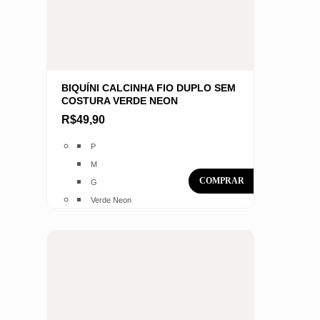
BIQUÍNI CALCINHA FIO DUPLO SEM
COSTURA VERDE NEON
R$
49,90
Este
P
produto
M
tem
G
várias
Verde Neon
variantes.
As
opções
podem
ser
escolhidas