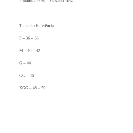
Poliamida 90% – Elastano 10%
Tamanho Referência
P – 36 – 38
M – 40 – 42
G – 44
GG – 46
XGG – 48 – 50