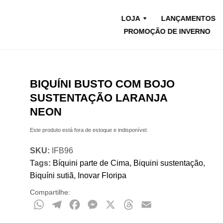
LOJA
LANÇAMENTOS
PROMOÇÃO DE INVERNO
BIQUÍNI BUSTO COM BOJO
SUSTENTAÇÃO LARANJA
NEON
Este produto está fora de estoque e indisponível.
SKU:
IFB96
Tags:
Bíquini parte de Cima
,
Biquini sustentação
,
Biquíni sutiã
,
Inovar Floripa
Compartilhe:
WhatsApp
Telegram
Facebook
Messenger
X
Threads
Email