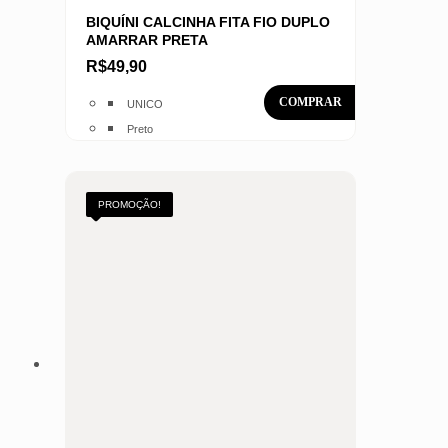
BIQUÍNI CALCINHA FITA FIO DUPLO
AMARRAR PRETA
R$
49,90
Este
UNICO
produto
Preto
tem
várias
variantes.
PROMOÇÃO!
As
opções
podem
ser
escolhidas
na
página
do
produto