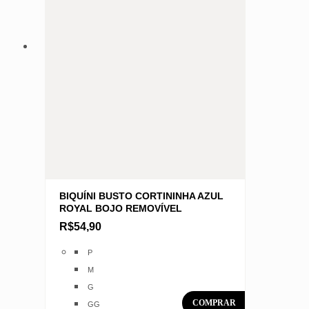
na
página
do
produto
BIQUÍNI BUSTO CORTININHA AZUL
ROYAL BOJO REMOVÍVEL
R$
54,90
Este
P
produto
M
tem
G
várias
GG