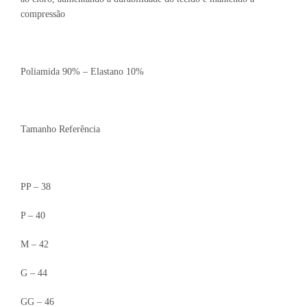
compressão
Poliamida 90% – Elastano 10%
Tamanho Referência
PP – 38
P – 40
M – 42
G – 44
GG – 46