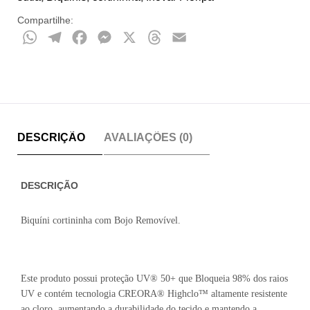
Compartilhe:
WhatsApp
Telegram
Facebook
Messenger
X
Threads
Email
DESCRIÇÃO
AVALIAÇÕES (0)
DESCRIÇÃO
Biquíni cortininha com Bojo Removível.
Este produto possui proteção UV® 50+ que Bloqueia 98% dos raios
UV e contém tecnologia CREORA® Highclo™ altamente resistente
ao cloro, aumentando a durabilidade do tecido e mantendo a