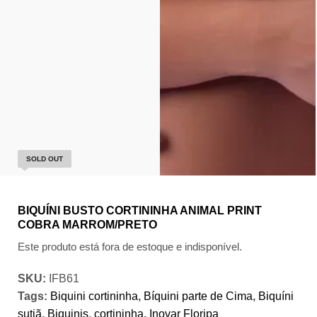
SOLD OUT
BIQUÍNI BUSTO CORTININHA ANIMAL PRINT
COBRA MARROM/PRETO
Este produto está fora de estoque e indisponível.
SKU:
IFB61
Tags:
Biquini cortininha
,
Bíquini parte de Cima
,
Biquíni
sutiã
,
Biquinis
,
cortininha
,
Inovar Floripa