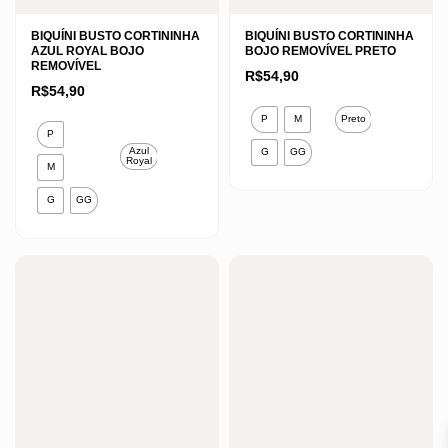
BIQUÍNI BUSTO CORTININHA
BIQUÍNI BUSTO CORTININHA
AZUL ROYAL BOJO
BOJO REMOVÍVEL PRETO
REMOVÍVEL
R$
54,90
R$
54,90
Este
P
M
Preto
Este
produto
P
produto
Azul
G
GG
tem
Royal
M
tem
várias
várias
G
GG
variantes.
variantes.
As
As
opções
opções
podem
podem
ser
ser
escolhidas
escolhidas
na
na
página
página
do
do
produto