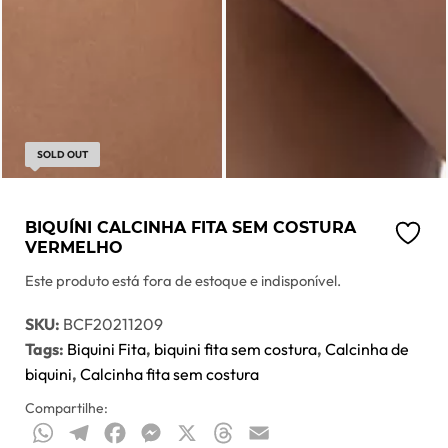
SOLD OUT
BIQUÍNI CALCINHA FITA SEM COSTURA
VERMELHO
Este produto está fora de estoque e indisponível.
SKU:
BCF20211209
Tags:
Biquini Fita
,
biquini fita sem costura
,
Calcinha de
biquini
,
Calcinha fita sem costura
Compartilhe:
WhatsApp
Telegram
Facebook
Messenger
X
Threads
Email