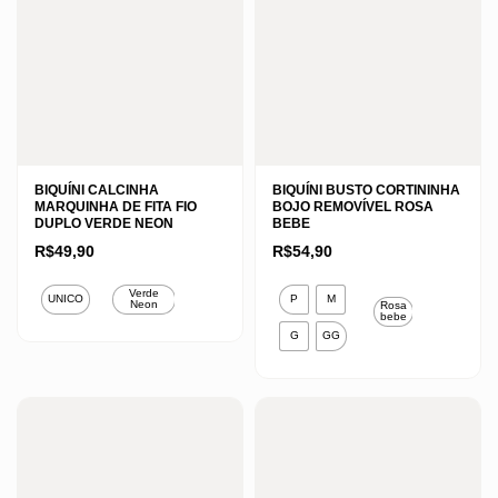
BIQUÍNI CALCINHA
BIQUÍNI BUSTO CORTININHA
MARQUINHA DE FITA FIO
BOJO REMOVÍVEL ROSA
DUPLO VERDE NEON
BEBE
R$
49,90
R$
54,90
Este
Este
Verde
UNICO
P
M
Neon
Rosa
produto
produto
bebe
G
GG
tem
tem
várias
várias
variantes.
variantes.
As
As
opções
opções
podem
podem