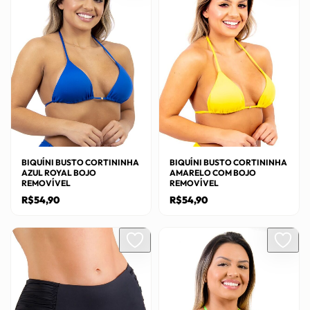
BIQUÍNI BUSTO CORTININHA
BIQUÍNI BUSTO CORTININHA
AZUL ROYAL BOJO
AMARELO COM BOJO
REMOVÍVEL
REMOVÍVEL
R$
54,90
R$
54,90
Este
Este
produto
produto
tem
tem
várias
várias
variantes.
variantes.
As
As