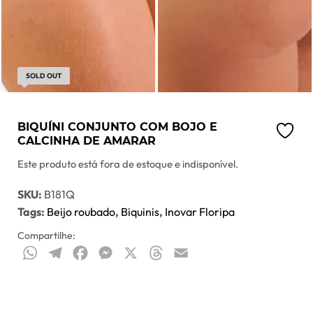
SOLD OUT
BIQUÍNI CONJUNTO COM BOJO E
CALCINHA DE AMARAR
Este produto está fora de estoque e indisponível.
SKU:
B181Q
Tags:
Beijo roubado
,
Biquinis
,
Inovar Floripa
Compartilhe:
WhatsApp
Telegram
Facebook
Messenger
X
Threads
Email