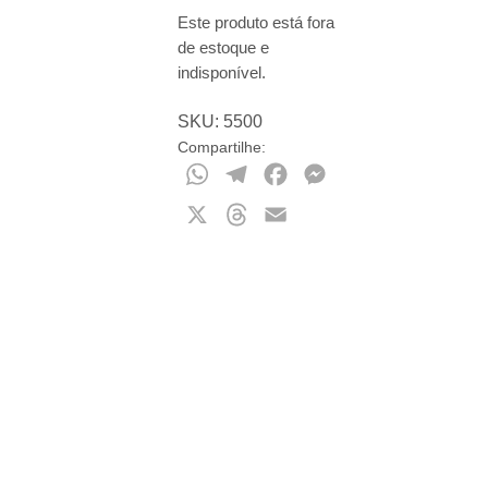
Este produto está fora
de estoque e
indisponível.
SKU:
5500
Compartilhe:
WhatsApp
Telegram
Facebook
Messenger
X
Threads
Email