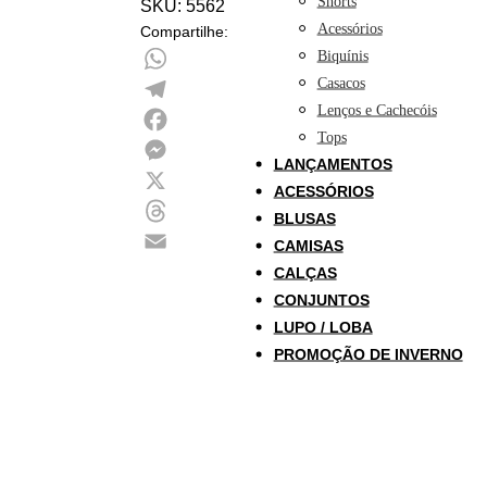
Shorts
SKU:
5562
Acessórios
Compartilhe:
Biquínis
Casacos
WhatsApp
Lenços e Cachecóis
Telegram
Tops
Facebook
LANÇAMENTOS
Messenger
ACESSÓRIOS
X
BLUSAS
Threads
CAMISAS
Email
CALÇAS
CONJUNTOS
LUPO / LOBA
PROMOÇÃO DE INVERNO