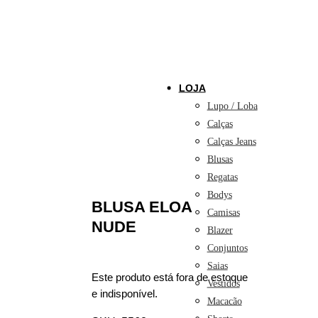
LOJA
Lupo / Loba
Calças
Calças Jeans
Blusas
Regatas
Bodys
BLUSA ELOA
Camisas
NUDE
Blazer
Conjuntos
Saias
Este produto está fora de estoque
Vestidos
e indisponível.
Macacão