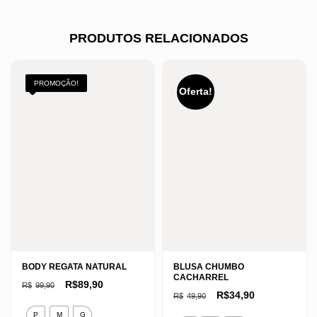
PRODUTOS RELACIONADOS
PROMOÇÃO!
Oferta!
BODY REGATA NATURAL
BLUSA CHUMBO
CACHARREL
O
O
R$
89,90
R$
99,90
preço
preço
O
O
R$
34,90
R$
49,90
original
atual
preço
preço
Este
era:
é:
original
atual
P
M
G