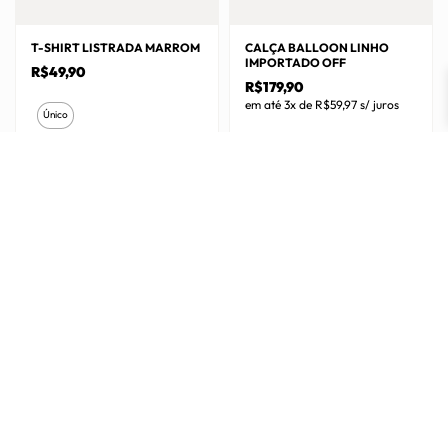
T-SHIRT LISTRADA MARROM
CALÇA BALLOON LINHO
IMPORTADO OFF
R$
49,90
R$
179,90
Este
em até 3x de
R$
59,97
s/ juros
Único
produto
Este
P
M
G
tem
produto
várias
GG
tem
variantes.
várias
As
variantes.
opções
As
podem
opções
ser
podem
escolhidas
ser
na
escolhidas
página
na
do
página
produto
do