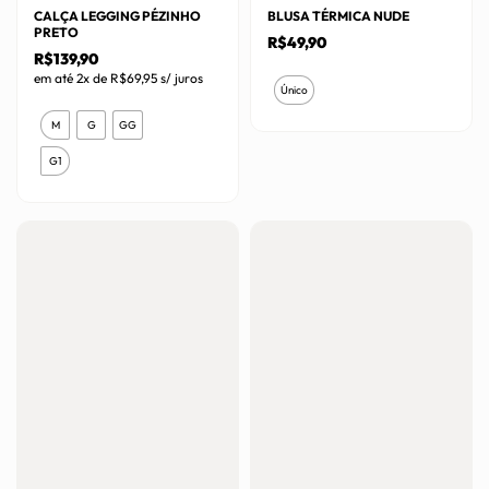
CALÇA LEGGING PÉZINHO
BLUSA TÉRMICA NUDE
PRETO
R$
49,90
R$
139,90
Este
em até 2x de
R$
69,95
s/ juros
Único
produto
Este
M
G
GG
tem
produto
várias
G1
tem
variantes.
várias
As
variantes.
opções
As
podem
opções
ser
podem
escolhidas
ser
na
escolhidas
página
na
do
página
produto
do
produto