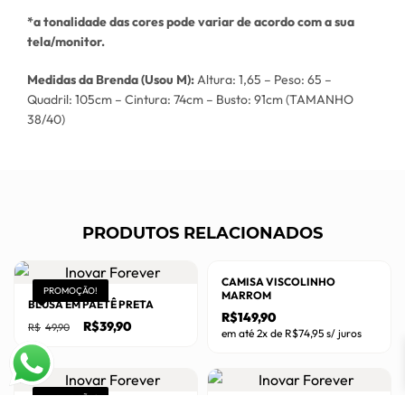
*a tonalidade das cores pode variar de acordo com a sua
tela/monitor.
Medidas da Brenda (Usou M):
Altura: 1,65 – Peso: 65 –
Quadril: 105cm – Cintura: 74cm – Busto: 91cm (TAMANHO
38/40)
PRODUTOS RELACIONADOS
CAMISA VISCOLINHO
PROMOÇÃO!
MARROM
BLUSA EM PAETÊ PRETA
R$
149,90
O
O
R$
39,90
R$
49,90
em até 2x de
R$
74,95
s/ juros
preço
preço
original
atual
Este
Este
era:
é:
R$49,90.
R$39,90.
produto
produto
tem
PROMOÇÃO!