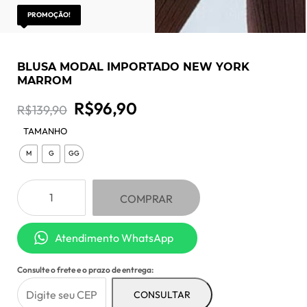
PROMOÇÃO!
BLUSA MODAL IMPORTADO NEW YORK
MARROM
O
O
R$
96,90
R$
139,90
preço
preço
TAMANHO
M
G
GG
original
atual
era:
é:
Blusa
COMPRAR
Modal
R$139,90.
R$96,90.
Importado
Atendimento WhatsApp
New
York
Consulte o frete e o prazo de entrega:
Marrom
quantidade
CONSULTAR