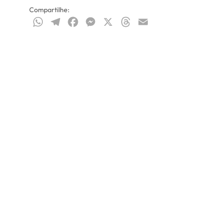
Compartilhe:
WhatsApp
Telegram
Facebook
Messenger
X
Threads
Email