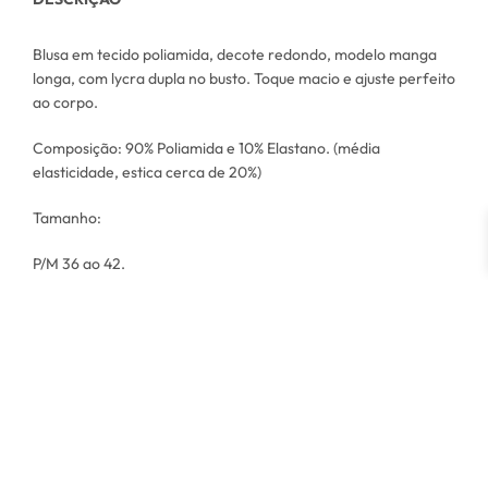
Blusa em tecido poliamida, decote redondo, modelo manga
longa, com lycra dupla no busto. Toque macio e ajuste perfeito
ao corpo.
Composição: 90% Poliamida e 10% Elastano. (média
elasticidade, estica cerca de 20%)
Tamanho:
P/M 36 ao 42.
MEDIDAS P/M:
Busto: 72 cm
Comprimento: 46 cm
G/GG 44 ao 48
MEDIDAS G/GG:
Busto: 82 cm