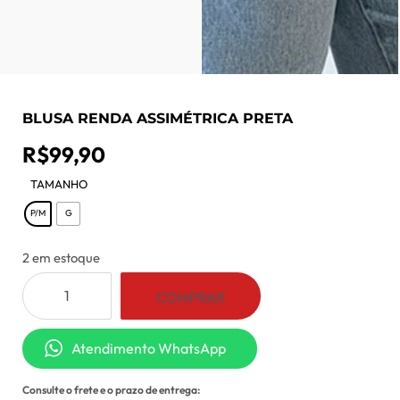
BLUSA RENDA ASSIMÉTRICA PRETA
R$
99,90
TAMANHO
: P/M
P/M
G
2 em estoque
Blusa
COMPRAR
Renda
Assimétrica
Atendimento WhatsApp
Preta
quantidade
Consulte o frete e o prazo de entrega: