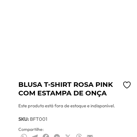
BLUSA T-SHIRT ROSA PINK
COM ESTAMPA DE ONÇA
Este produto está fora de estoque e indisponível.
SKU:
BFT001
Compartilhe:
WhatsApp
Telegram
Facebook
Messenger
X
Threads
Email