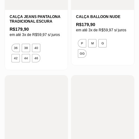
CALÇA JEANS PANTALONA
CALÇA BALLOON NUDE
TRADICIONAL ESCURA
R$
179,90
R$
179,90
em até 3x de
R$
59,97
s/ juros
em até 3x de
R$
59,97
s/ juros
Este
P
M
G
Este
produto
36
38
40
produto
GG
tem
42
44
46
tem
várias
várias
variantes.
variantes.
As
As
opções
opções
podem
podem
ser
ser
escolhidas
escolhidas
na
na
página
página
do
do