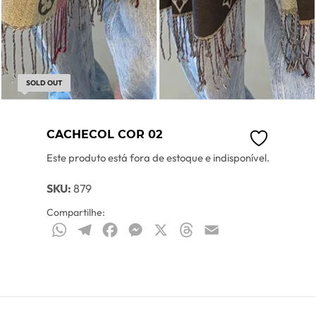
SOLD OUT
CACHECOL COR 02
Este produto está fora de estoque e indisponível.
SKU:
879
Compartilhe:
WhatsApp
Telegram
Facebook
Messenger
X
Threads
Email