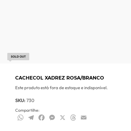
SOLD OUT
CACHECOL XADREZ ROSA/BRANCO
Este produto está fora de estoque e indisponível.
SKU:
730
Compartilhe:
WhatsApp
Telegram
Facebook
Messenger
X
Threads
Email