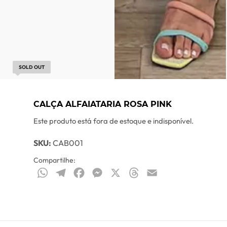
SOLD OUT
CALÇA ALFAIATARIA ROSA PINK
Este produto está fora de estoque e indisponível.
SKU:
CAB001
Compartilhe:
WhatsApp
Telegram
Facebook
Messenger
X
Threads
Email