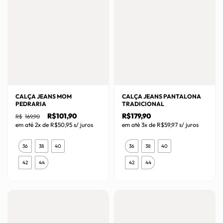
CALÇA JEANS MOM
CALÇA JEANS PANTALONA
PEDRARIA
TRADICIONAL
O
O
R$
101,90
R$
179,90
R$
169,90
preço
preço
em até 2x de
R$
50,95
s/ juros
em até 3x de
R$
59,97
s/ juros
original
atual
era:
é:
Este
Este
R$169,90.
R$101,90.
36
38
40
36
38
40
produto
produto
42
44
42
44
tem
tem
várias
várias
variantes.
variantes.
As
As
opções
opções