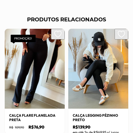
PRODUTOS RELACIONADOS
PROMOÇÃO!
CALÇA FLARE FLANELADA
CALÇA LEGGING PÉZINHO
PRETA
PRETO
O
O
R$
76,90
R$
139,90
R$
109,90
preço
preço
em até 2x de
R$
69,95
s/ juros