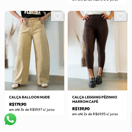
original
atual
Este
era:
é:
Este
R$109,90.
R$76,90.
produto
produto
tem
tem
várias
várias
variantes.
variantes.
As
As
opções
opções
podem
podem
ser
ser
escolhidas
escolhidas
na
na
página
página
do
do
CALÇA BALLOON NUDE
CALÇA LEGGING PÉZINHO
produto
MARROM CAFÉ
R$
179,90
produto
R$
139,90
em até 3x de
R$
59,97
s/ juros
em até 2x de
R$
69,95
s/ juros
Este
Este
produto
produto