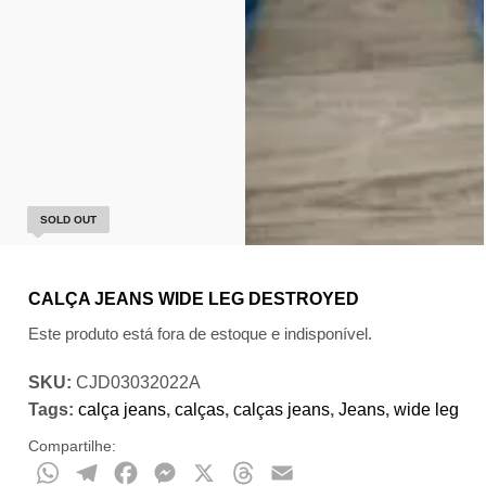
SOLD OUT
CALÇA JEANS WIDE LEG DESTROYED
Este produto está fora de estoque e indisponível.
SKU:
CJD03032022A
Tags:
calça jeans
,
calças
,
calças jeans
,
Jeans
,
wide leg
Compartilhe:
WhatsApp
Telegram
Facebook
Messenger
X
Threads
Email