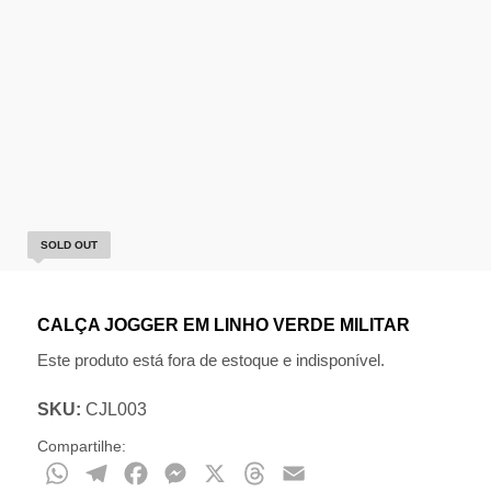
SOLD OUT
CALÇA JOGGER EM LINHO VERDE MILITAR
Este produto está fora de estoque e indisponível.
SKU:
CJL003
Compartilhe:
WhatsApp
Telegram
Facebook
Messenger
X
Threads
Email