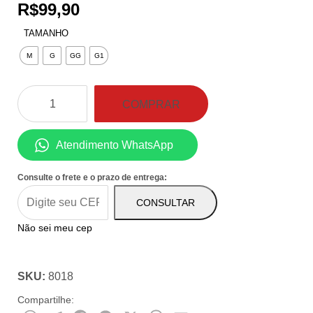
R$
99,90
TAMANHO
M
G
GG
G1
Calça
COMPRAR
Legging
Basica
Atendimento WhatsApp
Blackout
Preta
Consulte o frete e o prazo de entrega:
quantidade
CONSULTAR
Não sei meu cep
SKU:
8018
Compartilhe: