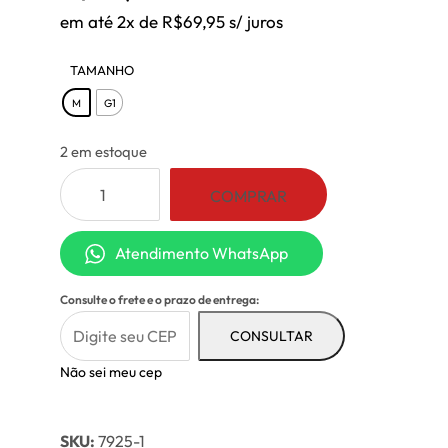
em até 2x de
R$
69,95
s/ juros
TAMANHO
: M
M
G1
2 em estoque
Calça
COMPRAR
Legging
Pézinho
Atendimento WhatsApp
Preto
quantidade
Consulte o frete e o prazo de entrega:
CONSULTAR
Não sei meu cep
SKU:
7925-1