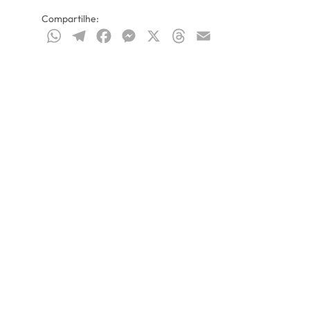
Compartilhe:
WhatsApp
Telegram
Facebook
Messenger
X
Threads
Email