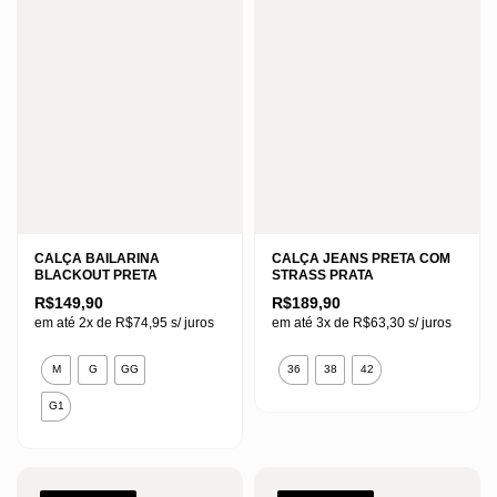
CALÇA BAILARINA
CALÇA JEANS PRETA COM
BLACKOUT PRETA
STRASS PRATA
R$
149,90
R$
189,90
em até 2x de
R$
74,95
s/ juros
em até 3x de
R$
63,30
s/ juros
Este
Este
M
G
GG
36
38
42
produto
produto
G1
tem
tem
várias
várias
variantes.
variantes.