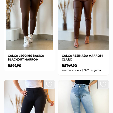
CALÇA LEGGING BASICA
CALÇA RESINADA MARROM
BLACKOUT MARROM
CLARO
R$
99,90
R$
149,90
em até 2x de
R$
74,95
s/ juros
Este
Este
produto
produto
tem
tem
várias
várias
variantes.
variantes.
As
As
opções