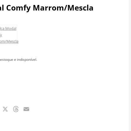
al Comfy Marrom/Mescla
estoque e indisponível.
book
Messenger
X
Threads
Email