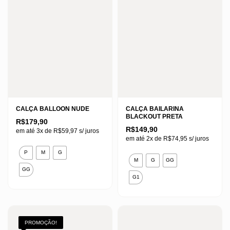
CALÇA BALLOON NUDE
CALÇA BAILARINA
BLACKOUT PRETA
R$
179,90
R$
149,90
em até 3x de
R$
59,97
s/ juros
em até 2x de
R$
74,95
s/ juros
Este
P
M
G
Este
produto
M
G
GG
produto
GG
tem
G1
tem
várias
várias
variantes.
variantes.
As
As
PROMOÇÃO!
opções