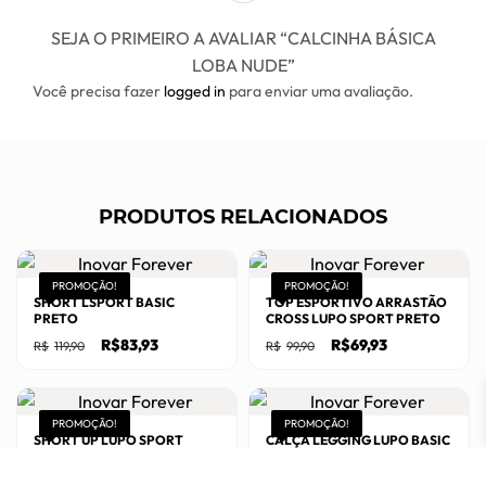
SEJA O PRIMEIRO A AVALIAR “CALCINHA BÁSICA
LOBA NUDE”
Você precisa fazer
logged in
para enviar uma avaliação.
PRODUTOS RELACIONADOS
PROMOÇÃO!
PROMOÇÃO!
SHORT LSPORT BASIC
TOP ESPORTIVO ARRASTÃO
PRETO
CROSS LUPO SPORT PRETO
O
O
O
O
R$
83,93
R$
69,93
R$
119,90
R$
99,90
preço
preço
preço
preço
original
atual
original
atual
Este
Este
era:
é:
era:
é:
R$119,90.
R$83,93.
R$99,90.
R$69,93.
produto
produto
PROMOÇÃO!
PROMOÇÃO!
tem
tem
SHORT UP LUPO SPORT
CALÇA LEGGING LUPO BASIC
PRETO
BRANCO
várias
várias
O
O
O
O
R$
76,93
R$
139,93
R$
109,90
R$
199,90