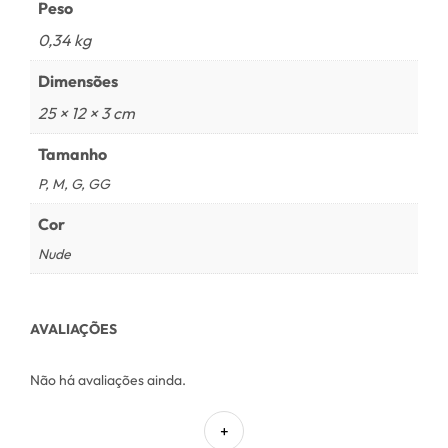
Peso
0,34 kg
Dimensões
25 × 12 × 3 cm
Tamanho
P, M, G, GG
Cor
Nude
AVALIAÇÕES
Não há avaliações ainda.