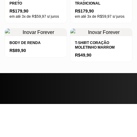
PRETO
TRADICIONAL
R$
179,90
R$
179,90
em até 3x de
R$
59,97
s/ juros
em até 3x de
R$
59,97
s/ juros
Este
Este
produto
produto
tem
tem
BODY DE RENDA
T-SHIRT CORAÇÃO
MOLETINHO MARROM
várias
várias
R$
89,90
R$
49,90
variantes.
variantes.
Este
As
As
Este
produto
opções
opções
produto
tem
podem
podem
tem
várias
ser
ser
várias
variantes.
escolhidas
escolhidas
variantes.
As
na
na
As
opções
página
página
opções
podem
do
do
podem
ser
produto
produto
ser
escolhidas
escolhidas