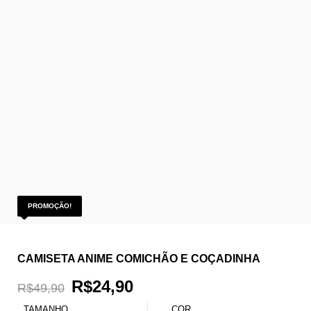
PROMOÇÃO!
CAMISETA ANIME COMICHÃO E COÇADINHA
O
O
R$
24,90
R$
49,90
TAMANHO
COR