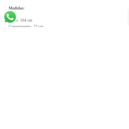
Medidas:
Busto: 104 cm
Comprimento: 72 cm
Largura Braço: 40 cm
*a tonalidade das cores pode variar de acordo com a sua
tela/monitor.
Medidas da Modelo:
Altura: 1,65 – Peso: 65 – Quadril: 105cm –
Cintura: 74cm – Busto: 91cm (TAMANHO 38/40)
INFORMAÇÃO ADICIONAL
Peso
0,25 kg
Dimensões
30 × 30 × 2 cm
Tamanho
Único