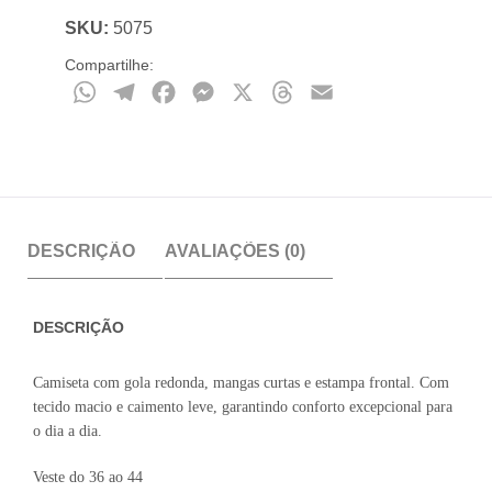
SKU:
5075
Compartilhe:
WhatsApp
Telegram
Facebook
Messenger
X
Threads
Email
DESCRIÇÃO
AVALIAÇÕES (0)
DESCRIÇÃO
Camiseta com gola redonda, mangas curtas e estampa frontal. Com
tecido macio e caimento leve, garantindo conforto excepcional para
o dia a dia.
Veste do 36 ao 44