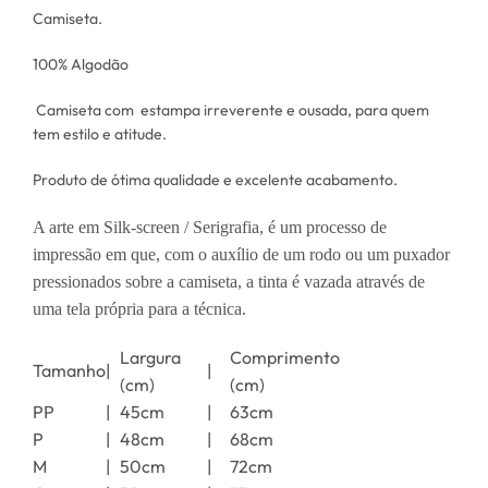
Camiseta.
100% Algodão
Camiseta com estampa irreverente e ousada, para quem
tem estilo e atitude.
Produto de ótima qualidade e excelente acabamento.
A arte em Silk-screen / Serigrafia, é um processo de
impressão em que, com o auxílio de um rodo ou um puxador
pressionados sobre a camiseta, a tinta é vazada através de
uma tela própria para a técnica.
Largura
Comprimento
Tamanho
|
|
(cm)
(cm)
PP
|
45cm
|
63cm
P
|
48cm
|
68cm
M
|
50cm
|
72cm