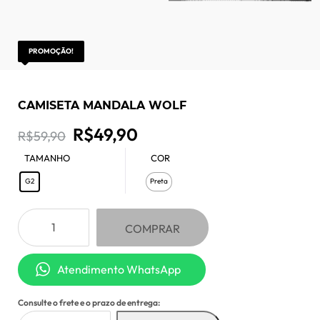
PROMOÇÃO!
CAMISETA MANDALA WOLF
O
O
R$
49,90
R$
59,90
preço
preço
TAMANHO
COR
: G2
G2
Preta
original
atual
era:
é:
Camiseta
COMPRAR
Mandala
R$59,90.
R$49,90.
Wolf
Atendimento WhatsApp
quantidade
Consulte o frete e o prazo de entrega: