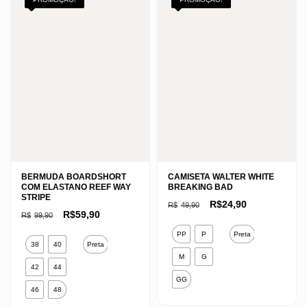
BERMUDA BOARDSHORT
CAMISETA WALTER WHITE
COM ELASTANO REEF WAY
BREAKING BAD
STRIPE
O
O
R$
24,90
R$
49,90
preço
preço
O
O
R$
59,90
R$
99,90
original
atual
preço
preço
Este
era:
é:
original
atual
PP
P
Preta
Este
R$49,90.
R$24,90.
era:
é:
produto
38
40
Preta
R$99,90.
R$59,90.
produto
M
G
tem
42
44
tem
várias
GG
várias
46
48
variantes.
variantes.