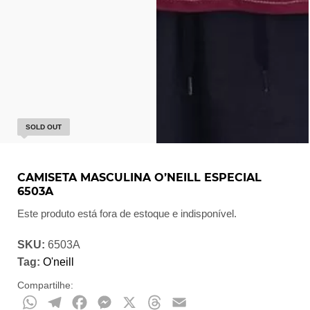
SOLD OUT
CAMISETA MASCULINA O’NEILL ESPECIAL
6503A
Este produto está fora de estoque e indisponível.
SKU:
6503A
Tag:
O'neill
Compartilhe:
WhatsApp
Telegram
Facebook
Messenger
X
Threads
Email