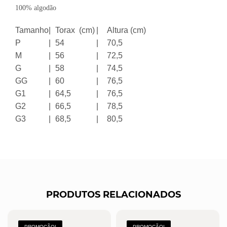
100% algodão
Tamanho
|
Torax (cm)
|
Altura (cm)
P
|
54
|
70,5
M
|
56
|
72,5
G
|
58
|
74,5
GG
|
60
|
76,5
G1
|
64,5
|
76,5
G2
|
66,5
|
78,5
G3
|
68,5
|
80,5
PRODUTOS RELACIONADOS
PROMOÇÃO!
PROMOÇÃO!