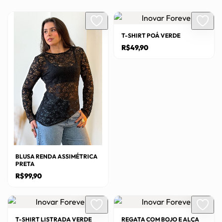
T-SHIRT POÁ VERDE
R$
49,90
Este
produto
tem
várias
variantes.
As
opções
podem
BLUSA RENDA ASSIMÉTRICA
ser
PRETA
escolhidas
R$
99,90
na
Este
página
produto
do
tem
T-SHIRT LISTRADA VERDE
REGATA COM BOJO E ALÇA