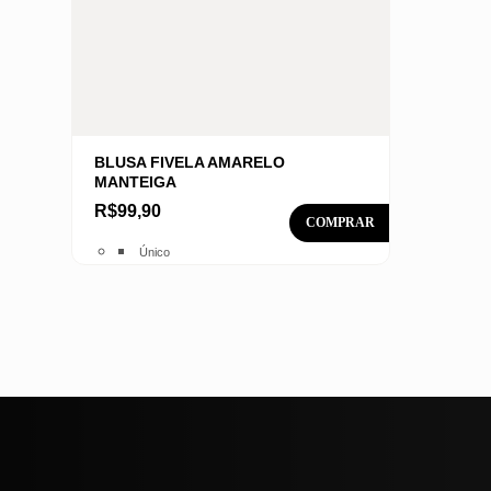
produto
BLUSA FIVELA AMARELO
MANTEIGA
R$
99,90
Este
Único
produto
tem
várias
variantes.
As
opções
podem
ser