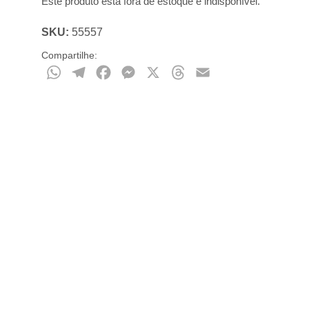
Este produto está fora de estoque e indisponível.
SKU:
55557
Compartilhe:
WhatsApp
Telegram
Facebook
Messenger
X
Threads
Email