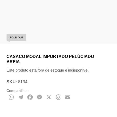
SOLD OUT
CASACO MODAL IMPORTADO PELÚCIADO
AREIA
Este produto está fora de estoque e indisponível.
SKU:
8134
Compartilhe:
WhatsApp
Telegram
Facebook
Messenger
X
Threads
Email