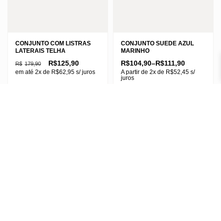
do
produto
produto
CONJUNTO COM LISTRAS
CONJUNTO SUEDE AZUL
LATERAIS TELHA
MARINHO
O
O
Faixa
R$
125,90
R$
104,90
–
R$
111,90
R$
179,90
preço
preço
de
em até 2x de
R$
62,95
s/ juros
A partir de 2x de
R$
52,45
s/
original
atual
preço:
juros
era:
é:
R$104,90
Este
R$179,90.
R$125,90.
através
Este
M
G
GG
R$111,90
M
G
GG
produto
produto
tem
EXG
G1
tem
várias
várias
variantes.
variantes.
As
As
opções
opções
podem
podem
ser
ser
escolhidas
escolhidas
na
na