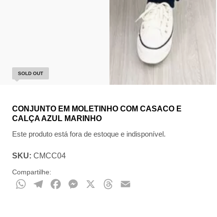
SOLD OUT
CONJUNTO EM MOLETINHO COM CASACO E
CALÇA AZUL MARINHO
Este produto está fora de estoque e indisponível.
SKU:
CMCC04
Compartilhe:
WhatsApp
Telegram
Facebook
Messenger
X
Threads
Email