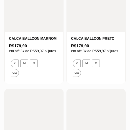
CALÇA BALLOON MARROM
CALÇA BALLOON PRETO
R$
179,90
R$
179,90
em até 3x de
R$
59,97
s/ juros
em até 3x de
R$
59,97
s/ juros
Este
Este
P
M
G
P
M
G
produto
produto
GG
GG
tem
tem
várias
várias
variantes.
variantes.
As
As
opções
opções
podem
podem
ser
ser
escolhidas
escolhidas