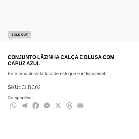
SOLD OUT
CONJUNTO LÃZINHA CALÇA E BLUSA COM
CAPUZ AZUL
Este produto está fora de estoque e indisponível.
SKU:
CLBC02
Compartilhe:
WhatsApp
Telegram
Facebook
Messenger
X
Threads
Email