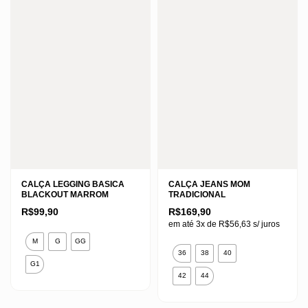
CALÇA LEGGING BASICA
CALÇA JEANS MOM
BLACKOUT MARROM
TRADICIONAL
R$
99,90
R$
169,90
em até 3x de
R$
56,63
s/ juros
Este
M
G
GG
Este
produto
36
38
40
produto
G1
tem
42
44
tem
várias
várias
variantes.