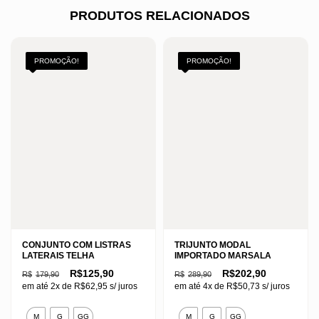
PRODUTOS RELACIONADOS
PROMOÇÃO!
PROMOÇÃO!
CONJUNTO COM LISTRAS
TRIJUNTO MODAL
LATERAIS TELHA
IMPORTADO MARSALA
O
O
O
O
R$
125,90
R$
202,90
R$
179,90
R$
289,90
preço
preço
preço
preço
em até 2x de
R$
62,95
s/ juros
em até 4x de
R$
50,73
s/ juros
original
atual
original
atual
era:
é:
era:
é:
Este
Este
R$179,90.
R$125,90.
R$289,90.
R$202,90.
M
G
GG
M
G
GG