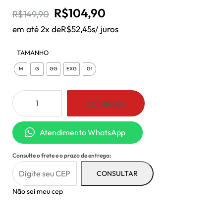
O
O
R$
104,90
R$
149,90
preço
preço
em até 2x de
R$
52,45
s/ juros
original
atual
TAMANHO
era:
é:
M
G
GG
EXG
G1
R$149,90.
R$104,90.
Conjunto
COMPRAR
Suede
Preto
Atendimento WhatsApp
quantidade
Consulte o frete e o prazo de entrega:
CONSULTAR
Não sei meu cep