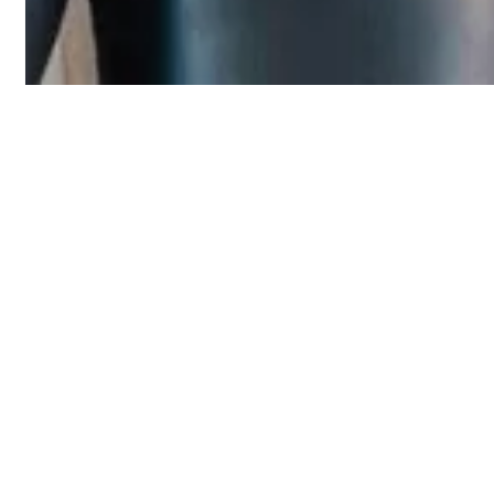
AVALIAÇÕES
Não há avaliações ainda.
SEJA O PRIMEIRO A AV
Você precisa fazer
logged in