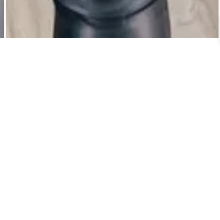
ALIAR “CROPPED EM RENDA COM ALÇA FINA E BOJO
PRETO”
para enviar uma avaliação.