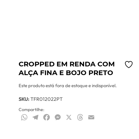
CROPPED EM RENDA COM
ALÇA FINA E BOJO PRETO
Este produto está fora de estoque e indisponível.
SKU:
TFR012022PT
Compartilhe:
WhatsApp
Telegram
Facebook
Messenger
X
Threads
Email